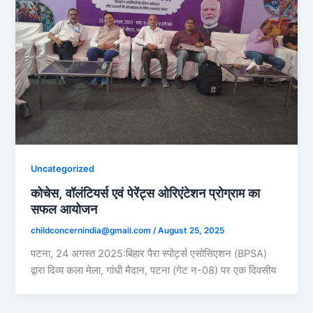
Uncategorized
कोचेस, वॉलंटियर्स एवं पेरेंट्स ओरिएंटेशन प्रोग्राम का
सफल आयोजन
childconcernindia@gmail.com
/
August 25, 2025
पटना, 24 अगस्त 2025:बिहार पैरा स्पोर्ट्स एसोसिएशन (BPSA)
द्वारा दिव्य कला मेला, गांधी मैदान, पटना (गेट न-08) पर एक दिवसीय