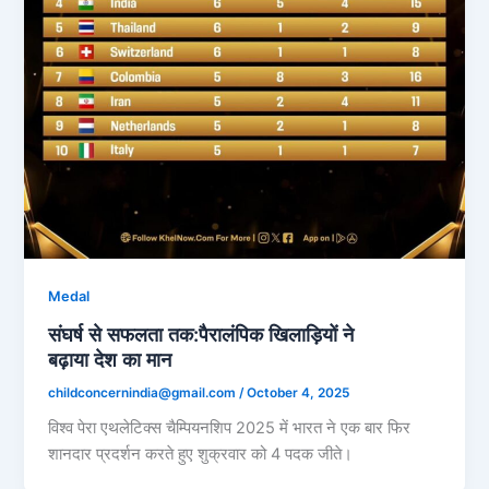
Medal
संघर्ष से सफलता तक:पैरालंपिक खिलाड़ियों ने
बढ़ाया देश का मान
childconcernindia@gmail.com
/
October 4, 2025
विश्व पेरा एथलेटिक्स चैम्पियनशिप 2025 में भारत ने एक बार फिर
शानदार प्रदर्शन करते हुए शुक्रवार को 4 पदक जीते।