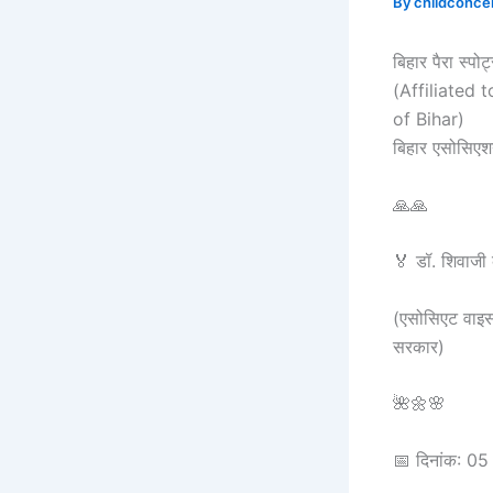
By
childconce
बिहार पैरा स्पो
(Affiliated
of Bihar)
बिहार एसोसिए
🙏🙏
🏅 डॉ. शिवाजी 
(एसोसिएट वाइस 
सरकार)
🌺🌼🌸
📅 दिनांक: 0