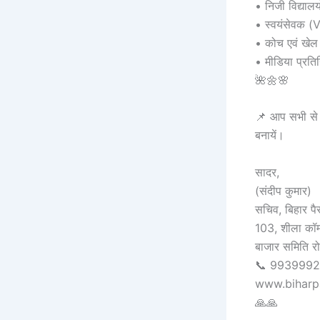
• निजी विद्यालयो
• स्वयंसेवक (
• कोच एवं खे
• मीडिया प्र
🌺🌼🌸
📌 आप सभी से व
बनायें।
सादर,
(संदीप कुमार)
सचिव, बिहार पैर
103, शीला कॉम्प्
बाजार समिति र
📞 9939992
www.biharp
🙏🙏