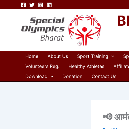
Skip
to
B
content
Home
About Us
Sport Training
Sp
Volunteers Reg.
Healthy Athletes
Affilia
Download
Donation
Contact Us
📢 आमंत