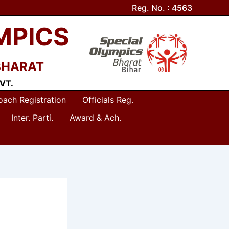
Reg. No. : 4563
MPICS
BHARAT
VT.
oach Registration
Officials Reg.
Inter. Parti.
Award & Ach.