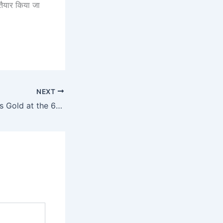
 तैयार किया जा
NEXT
Tejas Kishore Wins Gold at the 63rd National Roller Skating Championship 2025