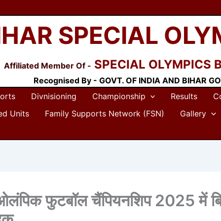
IHAR SPECIAL OLY
SPECIAL OLYMPICS 
Affiliated Member Of -
Recognised By - GOVT. OF INDIA AND BIHAR GO
orts
Divnisioning
Championship
Results
C
ted Units
Family Supports Network (FSN)
Gallery
ओलंपिक फुटबॉल चैंपियनशिप 2025 में ब
दक