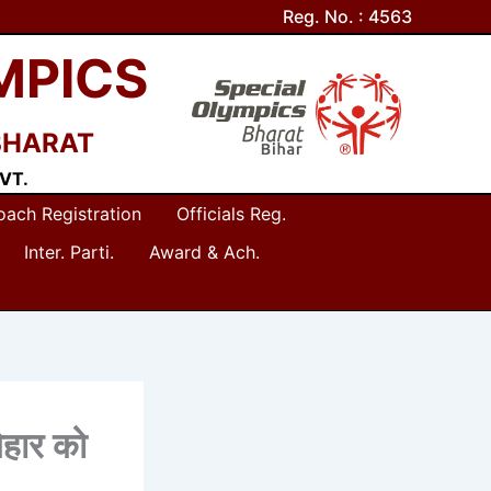
Reg. No. : 4563
MPICS
BHARAT
VT.
oach Registration
Officials Reg.
Inter. Parti.
Award & Ach.
िहार को