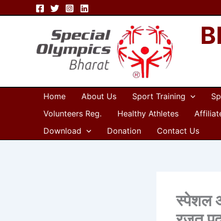
Skip
to
B
content
Home
About Us
Sport Training
Sp
Volunteers Reg.
Healthy Athletes
Affilia
Download
Donation
Contact Us
स्पेशल 
रजत प