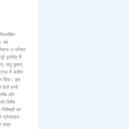
ंपियनशिप
ा। यह
सेक्टर–3 परिसर
टूर्नामेंट में
, संतु कुमार,
्टाफ में अजीत
योग दिया। इस
ाले वर्ल्ड
पलब्धि और
 को विशेष
विशेषज्ञों का
ो प्रोत्साहन
ण सत्र